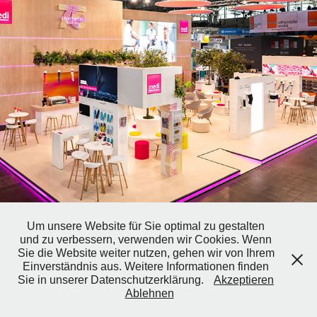
medi
Um unsere Website für Sie optimal zu gestalten
und zu verbessern, verwenden wir Cookies. Wenn
REICHARDT DESIGN | Messe-Allee 2 | 04356 Leipzig | Tel.: 03
Sie die Website weiter nutzen, gehen wir von Ihrem
41 / 678 27 476 | Mobil: 0172 38 78 190
Einverständnis aus. Weitere Informationen finden
Sie in unserer Datenschutzerklärung.
Akzeptieren
Ablehnen